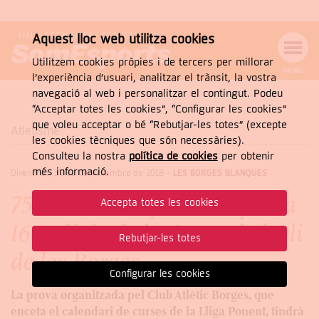
Aquest lloc web utilitza cookies
Utilitzem cookies pròpies i de tercers per millorar
MENÚ
l’experiència d’usuari, analitzar el trànsit, la vostra
MENÚ
Cercar
navegació al web i personalitzar el contingut. Podeu
DE
NAVEGACIÓ
Tanca
“Acceptar totes les cookies”, “Configurar les cookies”
que voleu acceptar o bé “Rebutjar-les totes” (excepte
Atletisme
les cookies tècniques que són necessàries).
Consulteu la nostra
política de cookies
per obtenir
CERCAR
més informació.
Divendres, 30 de de novembre de 2018
-
LES BORGES BLANQUES
750 atletes impacients per la
Accepta totes les cookies
16a edició de la Cursa de l’Oli
Rebutjar-les totes
de les Borges
Configurar les cookies
La prova organitzada pel Club Atlètic Borges, que
enceta el calendari de curses de la Lliga Ponent, tindrà