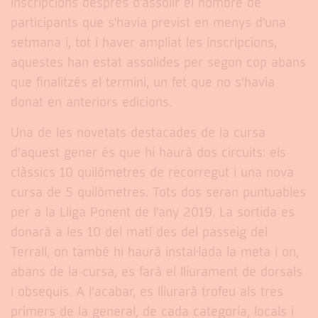
inscripcions després d'assolir el nombre de
participants que s'havia previst en menys d'una
setmana i, tot i haver ampliat les inscripcions,
aquestes han estat assolides per segon cop abans
que finalitzés el termini, un fet que no s’havia
donat en anteriors edicions.
Una de les novetats destacades de la cursa
d’aquest gener és que hi haurà dos circuits: els
clàssics 10 quilòmetres de recorregut i una nova
cursa de 5 quilòmetres. Tots dos seran puntuables
per a la Lliga Ponent de l'any 2019. La sortida es
donarà a les 10 del matí des del passeig del
Terrall, on també hi haurà instal·lada la meta i on,
abans de la cursa, es farà el lliurament de dorsals
i obsequis. A l’acabar, es lliurarà trofeu als tres
primers de la general, de cada categoria, locals i