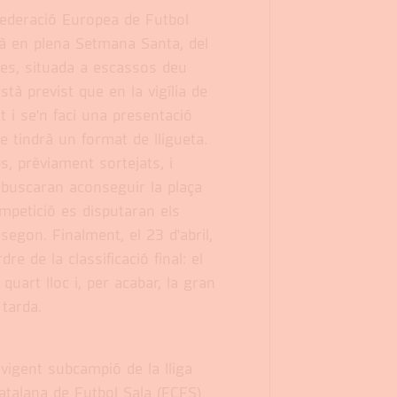
Federació Europea de Futbol
arà en plena Setmana Santa, del
ttes, situada a escassos deu
tà previst que en la vigília de
nt i se'n faci una presentació
e tindrà un format de lligueta.
s, prèviament sortejats, i
, buscaran aconseguir la plaça
ompetició es disputaran els
egon. Finalment, el 23 d'abril,
dre de la classificació final: el
i quart lloc i, per acabar, la gran
 tarda.
igent subcampió de la lliga
atalana de Futbol Sala (FCFS)