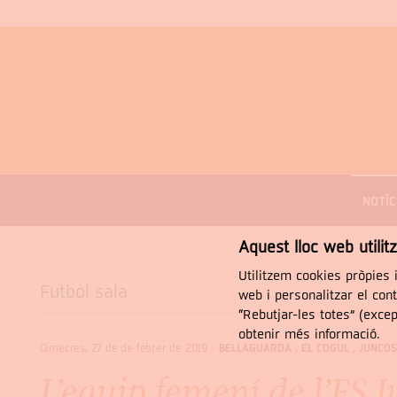
MENÚ
DE
NOTÍC
NAVEGACIÓ
Cercar
Aquest lloc web utilit
Utilitzem cookies pròpies i
Futbol sala
web i personalitzar el con
“Rebutjar-les totes” (exce
obtenir més informació.
Dimecres, 27 de de febrer de 2019
-
BELLAGUARDA
,
EL COGUL
,
JUNCO
L’equip femení de l’FS 