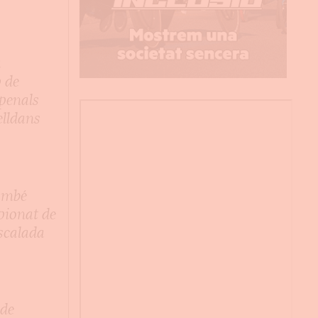
a
a
 de
 penals
elldans
ambé
pionat de
scalada
 de