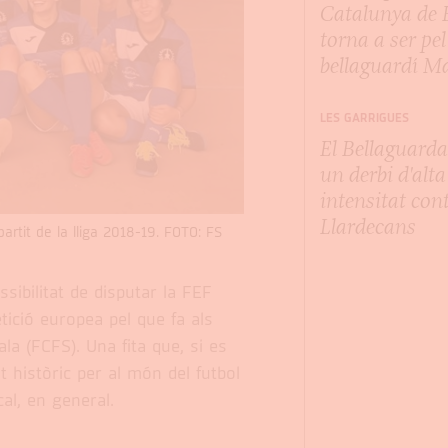
Catalunya de 
torna a ser pel
bellaguardí Ma
LES GARRIGUES
El Bellaguard
un derbi d'alta
intensitat cont
Llardecans
artit de la lliga 2018-19. FOTO: FS
sibilitat de disputar la FEF
ió europea pel que fa als
la (FCFS). Una fita que, si es
 històric per al món del futbol
cal, en general.