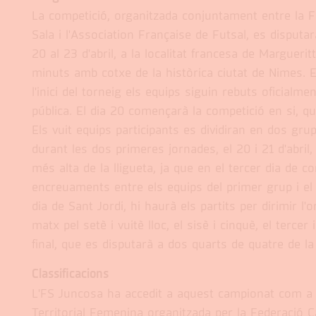
La competició, organitzada conjuntament entre la 
Sala i l'Association Française de Futsal, es disput
20 al 23 d'abril, a la localitat francesa de Margueri
minuts amb cotxe de la històrica ciutat de Nimes. Es
l'inici del torneig els equips siguin rebuts oficialme
pública. El dia 20 començarà la competició en si, qu
Els vuit equips participants es dividiran en dos grup
durant les dos primeres jornades, el 20 i 21 d'abril
més alta de la lligueta, ja que en el tercer dia de c
encreuaments entre els equips del primer grup i el s
dia de Sant Jordi, hi haurà els partits per dirimir l'or
matx pel setè i vuitè lloc, el sisè i cinquè, el tercer 
final, que es disputarà a dos quarts de quatre de la
Classificacions
L'FS Juncosa ha accedit a aquest campionat com a v
Territorial Femenina organitzada per la Federació C