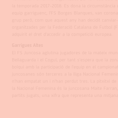
la temporada 2017-2018. Es dona la circumstància q
equip garriguenc, l'FS Borges Blanques, van coron
grup però, com que aquest any han decidit canviar-
organitzades per la Federació Catalana de Futbol (
adquirit el dret d'accedir a la competició europea.
Garrigues Altes
El FS Juncosa aglutina jugadores de la mateix muni
Bellaguarda i el Cogul, per tant s'espera que la zon
bolqui amb la participació de l'equip en el campiona
juncosanes són terceres a la lliga Nacional Femeni
n'han empatat un i n'han perdut tres. La pitxitxi de
la Nacional Femenina és la juncosana Maite Farran
partits jugats, una xifra que representa una mitjana 