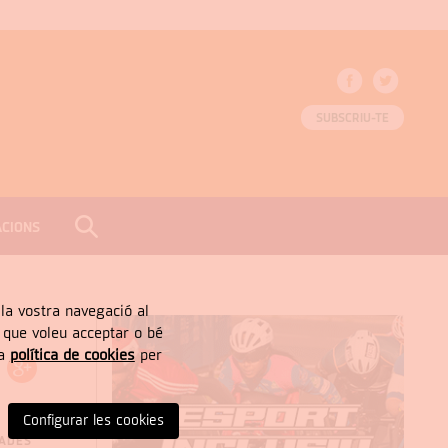
SUBSCRIU-TE
ACIONS
CERCAR
Tancar
, la vostra navegació al
” que voleu acceptar o bé
ra
política de cookies
per
Configurar les cookies
NADES