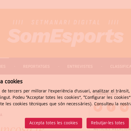
IES
REPORTATGES
ENTREVISTES
CLASSIFIC
za cookies
 de tercers per millorar l’experiència d’usuari, analitzar el trànsit
COMPARTEIX
tingut. Podeu “Acceptar totes les cookies”, “Configurar les cookies
pte les cookies tècniques que són necessàries). Consulteu la nost
CERCAR
SA
Accepta totes les cookies
Rebutjar-les totes
Juncosa té
NOTÍCIES RELACIO