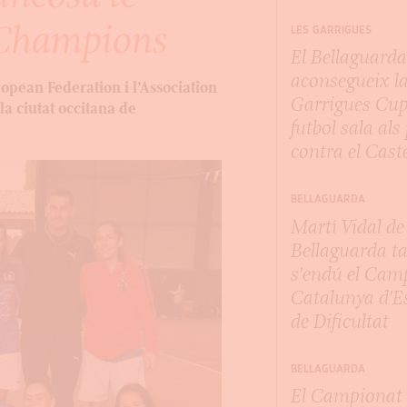
a Champions
LES GARRIGUES
El Bellaguard
aconsegueix l
opean Federation i l’Association
Garrigues Cup
la ciutat occitana de
futbol sala als
contra el Cast
BELLAGUARDA
Martí Vidal de
Bellaguarda t
s'endú el Cam
Catalunya d'E
de Dificultat
BELLAGUARDA
El Campionat