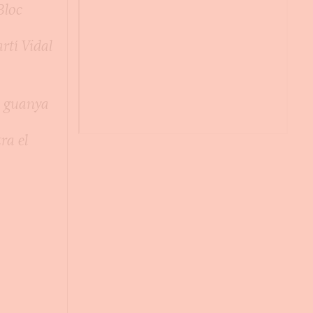
Bloc
rtí Vidal
a guanya
ra el