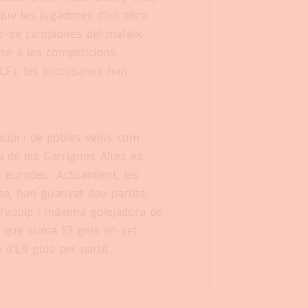
ue les jugadores d'un altre
ar-se campiones del mateix
se a les competicions
FCF), les juncosanes han
cipi i de pobles veïns com
a de les Garrigues Altes es
t europeu. Actualment, les
na, han guanyat deu partits,
 l'equip i màxima golejadora de
, que suma 13 gols en set
d'1,9 gols per partit.