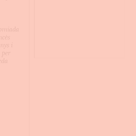
comiada
ancès
nys i
 per
neda