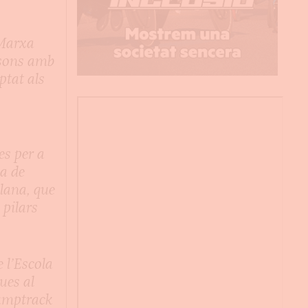
 Marxa
sons amb
ptat als
es per a
a de
lana, que
 pilars
e l’Escola
ues al
umptrack