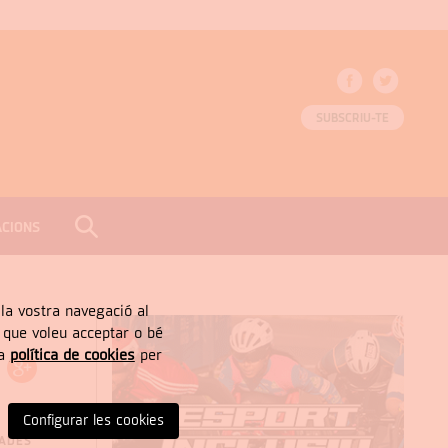
SUBSCRIU-TE
ACIONS
CERCAR
Tancar
, la vostra navegació al
” que voleu acceptar o bé
ra
política de cookies
per
Configurar les cookies
NADES