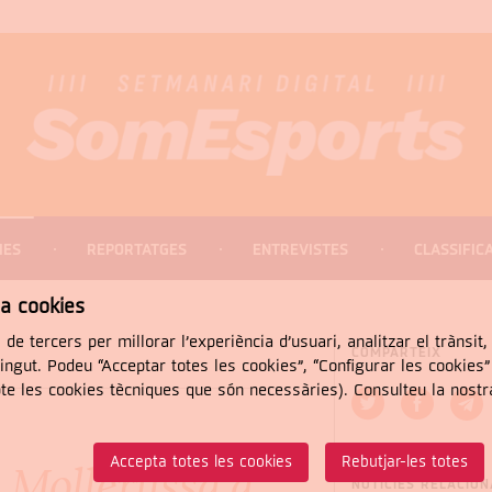
IES
REPORTATGES
ENTREVISTES
CLASSIFIC
za cookies
 de tercers per millorar l’experiència d’usuari, analitzar el trànsit
COMPARTEIX
tingut. Podeu “Acceptar totes les cookies”, “Configurar les cookies
pte les cookies tècniques que són necessàries). Consulteu la nost
CERCAR
Accepta totes les cookies
Rebutjar-les totes
 Mollerussa a
NOTÍCIES RELACIO