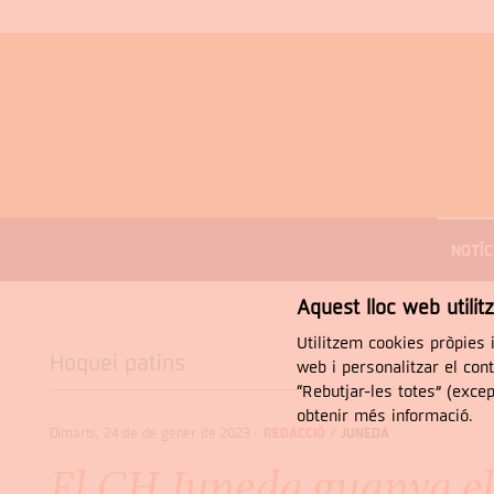
MENÚ
DE
NOTÍC
NAVEGACIÓ
Cercar
Aquest lloc web utilit
Utilitzem cookies pròpies i
Hoquei patins
web i personalitzar el con
“Rebutjar-les totes” (exce
obtenir més informació.
Dimarts, 24 de de gener de 2023
-
REDACCIÓ /
JUNEDA
El CH Juneda guanya el