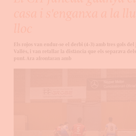
casa i s'enganxa a la ll
lloc
Els rojos van endur-se el derbi (4-3) amb tres gols de
Vallés, i van retallar la distància que els separava del
punt. Ara afrontaran amb