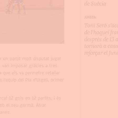
de Suècia
JUNEDA
Toni Seró s’a
de l’hoquei fr
després de 13 a
tornarà a casa
reforçar el Ju
 un partit molt disputat jugat
s van imposar gràcies a tres
a que els va permetre retallar
l’equip del Pla d’Urgell, primer
at 12 gols en 12 partits, i és
mb el seu germà, Àlvar
ianes.