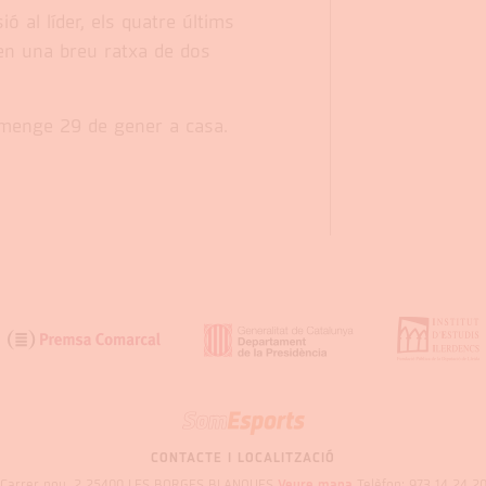
ó al líder, els quatre últims
uen una breu ratxa de dos
diumenge 29 de gener a casa.
SOM
GARRIGUES
CONTACTE I LOCALITZACIÓ
Carrer nou, 2 25400 LES BORGES BLANQUES
Veure mapa
Telèfon: 973 14 24 2