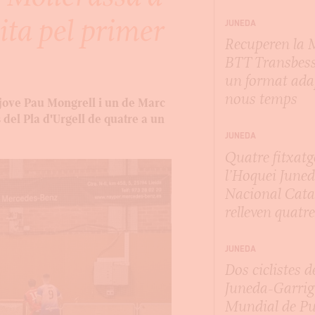
uita pel primer
JUNEDA
Recuperen la
BTT Transbes
un format ada
nous temps
l jove Pau Mongrell i un de Marc
s del Pla d'Urgell de quatre a un
JUNEDA
Quatre fitxatg
l’Hoquei Juned
Nacional Cata
relleven quatre
JUNEDA
Dos ciclistes d
Juneda-Garrig
Mundial de P