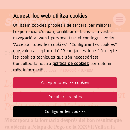
Aquest lloc web utilitza cookies
Utilitzem cookies pròpies i de tercers per millorar
MENÚ
l’experiència d’usuari, analitzar el trànsit, la vostra
MENÚ
Cercar
navegació al web i personalitzar el contingut. Podeu
DE
NAVEGACIÓ
Tanca
“Acceptar totes les cookies”, “Configurar les cookies”
que voleu acceptar o bé “Rebutjar-les totes” (excepte
Ciclisme
les cookies tècniques que són necessàries).
Consulteu la nostra
política de cookies
per obtenir
CERCAR
més informació.
Dimarts, 31 de de gener de 2023
-
REDACCIÓ /
JUNEDA
La junedenca Júlia Mir fitxa
Accepta totes les cookies
per l'equip ciclista Universitat
Rebutjar-les totes
Politècnica de València
Configurar les cookies
S'incorpora a la formació després del bon resultat que
va obtenir a l'etapa de Pego de la XXXVII Volta a la