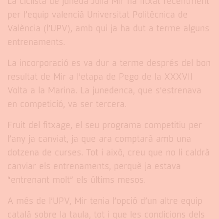
La ciclista de juneda Júlia Mir ha fitxat recentment
per l’equip valencià Universitat Politècnica de
València (l’UPV), amb qui ja ha dut a terme alguns
entrenaments.
La incorporació es va dur a terme després del bon
resultat de Mir a l’etapa de Pego de la XXXVII
Volta a la Marina. La junedenca, que s’estrenava
en competició, va ser tercera.
Fruit del fitxage, el seu programa competitiu per
l’any ja canviat, ja que ara comptarà amb una
dotzena de curses. Tot i això, creu que no li caldrà
canviar els entrenaments, perquè ja estava
“entrenant molt” els últims mesos.
A més de l’UPV, Mir tenia l’opció d’un altre equip
català sobre la taula, tot i que les condicions dels