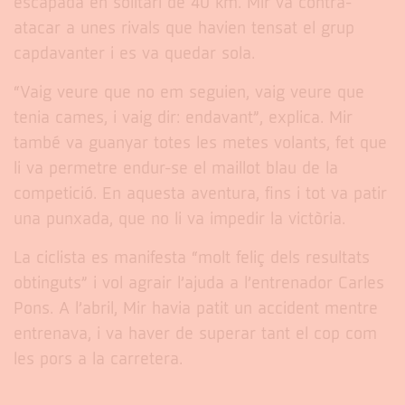
escapada en solitari de 40 km. Mir va contra-
atacar a unes rivals que havien tensat el grup
capdavanter i es va quedar sola.
“Vaig veure que no em seguien, vaig veure que
tenia cames, i vaig dir: endavant”, explica. Mir
també va guanyar totes les metes volants, fet que
li va permetre endur-se el maillot blau de la
competició. En aquesta aventura, fins i tot va patir
una punxada, que no li va impedir la victòria.
La ciclista es manifesta “molt feliç dels resultats
obtinguts” i vol agrair l’ajuda a l’entrenador Carles
Pons. A l’abril, Mir havia patit un accident mentre
entrenava, i va haver de superar tant el cop com
les pors a la carretera.