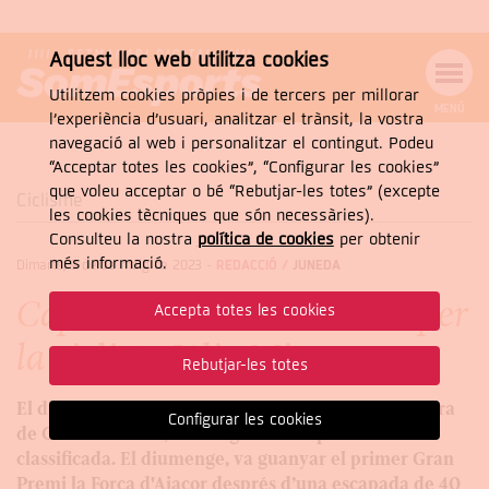
Aquest lloc web utilitza cookies
Utilitzem cookies pròpies i de tercers per millorar
MENÚ
l’experiència d’usuari, analitzar el trànsit, la vostra
MENÚ
Cercar
navegació al web i personalitzar el contingut. Podeu
DE
NAVEGACIÓ
Tanca
“Acceptar totes les cookies”, “Configurar les cookies”
que voleu acceptar o bé “Rebutjar-les totes” (excepte
Ciclisme
les cookies tècniques que són necessàries).
Consulteu la nostra
política de cookies
per obtenir
CERCAR
més informació.
Dimarts, 9 de de maig de 2023
-
REDACCIÓ /
JUNEDA
Cap de setmana de doblet per
Accepta totes les cookies
la ciclista Júlia Mir
Rebutjar-les totes
El dissabte va quedar segona al Campionat d’Andorra
Configurar les cookies
de Cronoescalada, a sis segons de la primera
classificada. El diumenge, va guanyar el primer Gran
Premi la Forca d'Aiacor després d’una escapada de 40