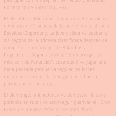
participar com a integrant de l’equip Universitat
Politècnica de València (UPV).
El dissabte 6, Mir va ser segona en el Campionat
d’Andorra de Cronoescalada que es va celebrar a
Escaldes-Engordany. La jove ciclista va acabar a
sis segons de la primera classificada després de
completar el recorregut de 8 km fins a
Engolasters. Segons explica, “el recorregut era
més curt de l’anunciat”, cosa que li va jugar una
mala passada perquè va regular les forces
malament i va guardar energia que li hauria
permés un millor temps.
El diumenge, la junedenca va demostrar la seva
potència en ruta i va aconseguir guanyar el I Gran
Premi de la Forca d’Aiacor, després d’una