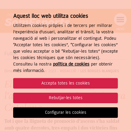
Aquest lloc web utilitza cookies
Utilitzem cookies pròpies i de tercers per millorar
MENÚ
l’experiència d’usuari, analitzar el trànsit, la vostra
MENÚ
Cercar
navegació al web i personalitzar el contingut. Podeu
DE
NAVEGACIÓ
Tanca
“Acceptar totes les cookies”, “Configurar les cookies”
que voleu acceptar o bé “Rebutjar-les totes” (excepte
Futbol
les cookies tècniques que són necessàries).
Consulteu la nostra
política de cookies
per obtenir
CERCAR
més informació.
Dimarts, 30 de de maig de 2023
-
REDACCIÓ /
LES BORGES BLANQUES
El C.F. Borges aconsegueix
Accepta totes les cookies
l'ascens matemàtic a Primera
Rebutjar-les totes
Catalana
Configurar les cookies
Tot i que la lligueta de promoció d'ascens s'ha saldat
amb quatre derrotes, tres empats i dos victòries fins