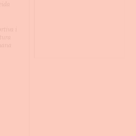
eida
ortiva i
atura
mana