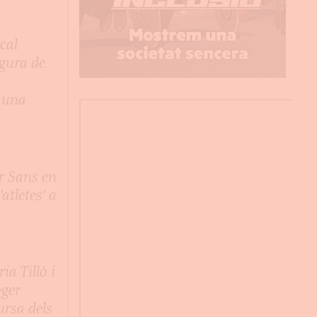
cal
igura de
n
 una
r Sans en
'atletes' a
ia Tilló i
oger
ursa dels