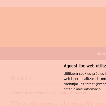
MENÚ
DE
NOTÍC
NAVEGACIÓ
Cercar
Aquest lloc web utilit
Utilitzem cookies pròpies i
Atletisme
web i personalitzar el con
“Rebutjar-les totes” (exce
obtenir més informació.
Divendres, 16 de de febrer de 2024
-
REDACCIÓ /
ARBECA
Una desena de podis ga