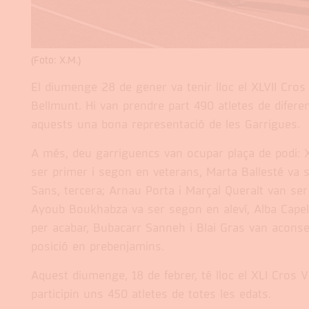
(Foto: X.M.)
El diumenge 28 de gener va tenir lloc el XLVII Cro
Bellmunt. Hi van prendre part 490 atletes de diferen
aquests una bona representació de les Garrigues.
A més, deu garriguencs van ocupar plaça de podi: Xa
ser primer i segon en veterans, Marta Ballesté va 
Sans, tercera; Arnau Porta i Marçal Queralt van ser 
Ayoub Boukhabza va ser segon en aleví, Alba Capell
per acabar, Bubacarr Sanneh i Blai Gras van aconse
posició en prebenjamins.
Aquest diumenge, 18 de febrer, té lloc el XLI Cros V
participin uns 450 atletes de totes les edats.