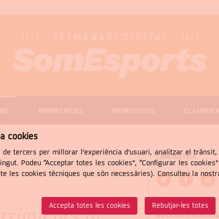
IES
REPORTATGES
ENTREVISTES
CLASSIFIC
za cookies
 de tercers per millorar l’experiència d’usuari, analitzar el trànsit
COMPARTEIX
tingut. Podeu “Acceptar totes les cookies”, “Configurar les cookies
pte les cookies tècniques que són necessàries). Consulteu la nost
CERCAR
Accepta totes les cookies
Rebutjar-les totes
rriguencs al
NOTÍCIES RELACIO