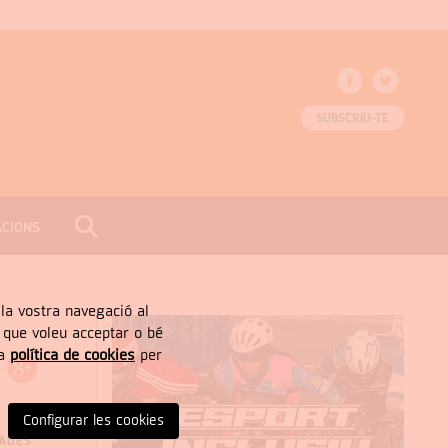
SUBSCRIU-TE
ACIONS
CERCAR
Tancar
, la vostra navegació al
” que voleu acceptar o bé
ra
política de cookies
per
Configurar les cookies
NADES