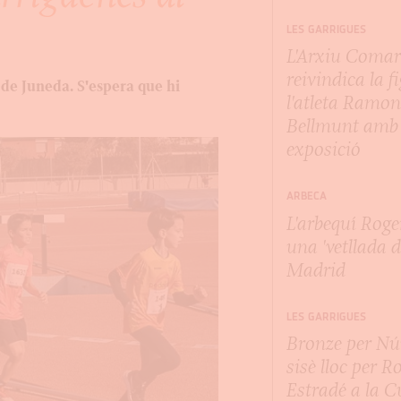
LES GARRIGUES
L'Arxiu Comar
reivindica la f
a de Juneda. S'espera que hi
l'atleta Ramo
Bellmunt amb
exposició
ARBECA
L'arbequí Roge
una 'vetllada d
Madrid
LES GARRIGUES
Bronze per Núr
sisè lloc per R
Estradé a la C