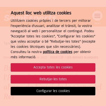
Aquest lloc web utilitza cookies
Utilitzem cookies pròpies i de tercers per millorar
MENÚ
l’experiència d’usuari, analitzar el trànsit, la vostra
MENÚ
Cercar
navegació al web i personalitzar el contingut. Podeu
DE
NAVEGACIÓ
Tanca
“Acceptar totes les cookies”, “Configurar les cookies”
que voleu acceptar o bé “Rebutjar-les totes” (excepte
Tennis taula
les cookies tècniques que són necessàries).
Consulteu la nostra
política de cookies
per obtenir
CERCAR
més informació.
Dimarts, 25 de de febrer de 2025
-
REDACCIÓ /
LES BORGES BLANQUES
Bronze de Cesc Carrera a
Accepta totes les cookies
l'Estatal de tennis taula,
Rebutjar-les totes
abans de l'inici de la Copa del
Configurar les cookies
Rei