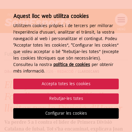
Aquest lloc web utilitza cookies
Utilitzem cookies pròpies i de tercers per millorar
MENÚ
l’experiència d’usuari, analitzar el trànsit, la vostra
MENÚ
Cercar
navegació al web i personalitzar el contingut. Podeu
DE
NAVEGACIÓ
Tanca
“Acceptar totes les cookies”, “Configurar les cookies”
que voleu acceptar o bé “Rebutjar-les totes” (excepte
Futbol sala
les cookies tècniques que són necessàries).
Consulteu la nostra
política de cookies
per obtenir
CERCAR
més informació.
Dilluns, 11 de de maig de 2026
-
REDACCIÓ /
LLARDECANS
El Rajolí d'Or cau amb el
Accepta totes les cookies
Fonollosa i té més difícil
Rebutjar-les totes
lluitar per la Divisió d'Honor
Configurar les cookies
Va perdre 5 a 1 contra el líder de Primera Divisió
Catalana de futsal. Tot s'ha encaminat, explicava Joan