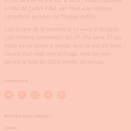
El CH Juneda va felicitar a Jordi i Josep Capdevila,
a més de Carles Fillat, per l’èxit a la màxima
competició europea de l’hoquei patins.
L’altra cara de la moneda la va viure el borgenc
Lluís Rodero, entrenador del CP Vila-sana. El seu
equip es va tornar a quedar amb la mel als llavis i
davant d’un rival com el Fraga, amb qui van
perdre la final de 2024, també als penals.
COMPARTEIX
NOTÍCIES RELACIONADES
JUNEDA