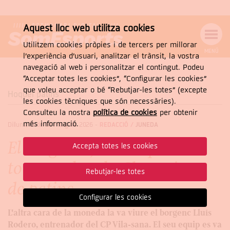
Aquest lloc web utilitza cookies
Utilitzem cookies pròpies i de tercers per millorar
MENÚ
l’experiència d’usuari, analitzar el trànsit, la vostra
MENÚ
Cercar
navegació al web i personalitzar el contingut. Podeu
DE
NAVEGACIÓ
Tanca
“Acceptar totes les cookies”, “Configurar les cookies”
que voleu acceptar o bé “Rebutjar-les totes” (excepte
Hoquei patins
les cookies tècniques que són necessàries).
Consulteu la nostra
política de cookies
per obtenir
CERCAR
més informació.
Dilluns, 11 de de maig de 2026
-
REDACCIÓ /
JUNEDA
El Fraga de Jordi Capdevila
Accepta totes les cookies
torna a alçar la Champions
Rebutjar-les totes
de patins
Configurar les cookies
L'altra cara de la moneda la va viure el borgenc Lluís
Rodero, entrenador del CP Vila-sana. El seu equip es va