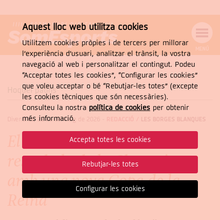
Aquest lloc web utilitza cookies
Utilitzem cookies pròpies i de tercers per millorar
MENÚ
l’experiència d’usuari, analitzar el trànsit, la vostra
MENÚ
Cercar
navegació al web i personalitzar el contingut. Podeu
DE
NAVEGACIÓ
Tanca
“Acceptar totes les cookies”, “Configurar les cookies”
que voleu acceptar o bé “Rebutjar-les totes” (excepte
Hoquei patins
les cookies tècniques que són necessàries).
Consulteu la nostra
política de cookies
per obtenir
CERCAR
més informació.
Divendres, 22 de de maig de 2026
-
REDACCIÓ /
LES BORGES BLANQUES
El Vila-sana de Rodero es
Accepta totes les cookies
rescabala de la Champions
Rebutjar-les totes
amb una nova Copa de la
Configurar les cookies
Reina