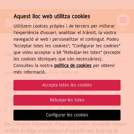
Aquest lloc web utilitza cookies
Utilitzem cookies pròpies i de tercers per millorar
MENÚ
l’experiència d’usuari, analitzar el trànsit, la vostra
MENÚ
Cercar
navegació al web i personalitzar el contingut. Podeu
DE
NAVEGACIÓ
Tanca
“Acceptar totes les cookies”, “Configurar les cookies”
que voleu acceptar o bé “Rebutjar-les totes” (excepte
Pàdel
les cookies tècniques que són necessàries).
Consulteu la nostra
política de cookies
per obtenir
CERCAR
més informació.
Divendres, 5 de de juny de 2026
-
REDACCIÓ
Cara i creu pels equips
Accepta totes les cookies
garriguencs a la Lliga
Rebutjar-les totes
Catalana de pàdel
Configurar les cookies
De l’alegria i l’emoció d’uns per poder ascendir i jugar
el títol de lliga al patiment d’aquells que hauran de