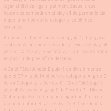
jugar el títol de lliga al patiment d'aquells que
hauran de competir en el play off de permanència
o que ja han perdut la categoria les últimes
jornades.
En dones, el Pàdel Juneda encapçala 1a Categoria
i està en disposició de jugar les prèvies del play off
pel títol. A 2a Cat, la Serreta A - La Pruna es troba
en posició de play off de descens.
A 3a el Pàdel Juneda B pujarà de divisió mentre
que el CP Vila de l'Albi perd la categoria. Al grup B
de 4a Categoria, la Serreta C - Grup Falcó jugarà
play off d'ascens. Al grup E, la Serreta B - Nicanor
Mateu puja directe i a banda jugarà pel títol, com
també intentarà el salt de divisió el Pàdel Juneda
C. Per contra, el CT Juneda caurà a la nova 5a