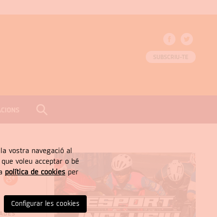
SUBSCRIU-TE
ACIONS
CERCAR
Tancar
, la vostra navegació al
” que voleu acceptar o bé
ra
política de cookies
per
Configurar les cookies
NADES