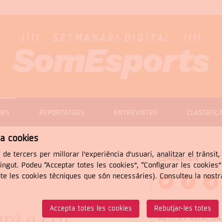
IES
REPORTATGES
ENTREVISTES
CLASSIFIC
za cookies
 de tercers per millorar l’experiència d’usuari, analitzar el trànsit
COMPARTEIX
tingut. Podeu “Acceptar totes les cookies”, “Configurar les cookies
pte les cookies tècniques que són necessàries). Consulteu la nost
CERCAR
Accepta totes les cookies
Rebutjar-les totes
rà a l'HC
NOTÍCIES RELACIO