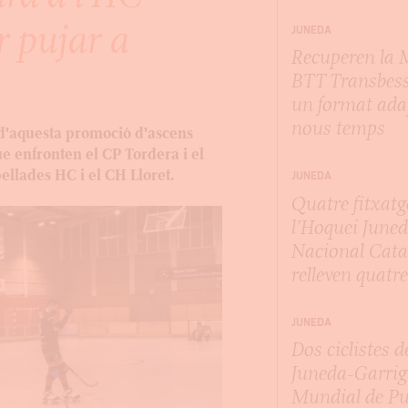
 pujar a
JUNEDA
Recuperen la
BTT Transbes
un format ada
nous temps
l d'aquesta promoció d'ascens
ue enfronten el CP Tordera i el
ellades HC i el CH Lloret.
JUNEDA
Quatre fitxatg
l’Hoquei Juned
Nacional Cata
relleven quatre
JUNEDA
Dos ciclistes d
Juneda-Garrig
Mundial de P