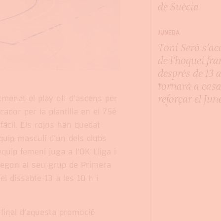
de Suècia
JUNEDA
Toni Seró s’a
de l’hoquei fr
després de 13 a
tornarà a casa
reforçar el Ju
menat el play off d’ascens per
ador per la plantilla en el 75è
fàcil. Els rojos han quedat
uip masculí d’un dels clubs
quip femení juga a l’OK Lliga i
segon al seu grup de Primera
el dissabte 13 a les 10 h i
 final d’aquesta promoció