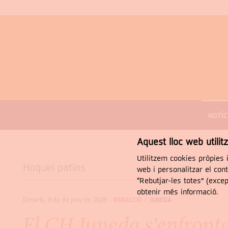
MENÚ
DE
NOTÍC
NAVEGACIÓ
Cercar
Aquest lloc web utilit
Utilitzem cookies pròpies i
Hoquei patins
web i personalitzar el con
“Rebutjar-les totes” (exce
obtenir més informació.
Dimarts, 9 de de juny de 2026
-
REDACCIÓ /
JUNEDA
El CH Juneda s'enfronta