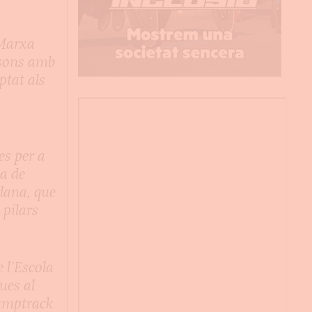
 Marxa
sons amb
ptat als
es per a
a de
lana, que
 pilars
e l’Escola
ues al
umptrack