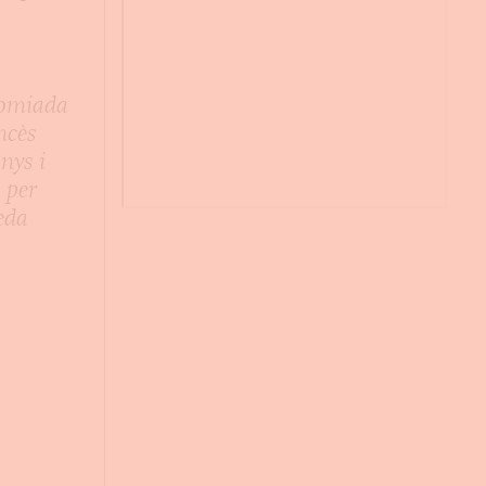
comiada
ancès
nys i
 per
neda