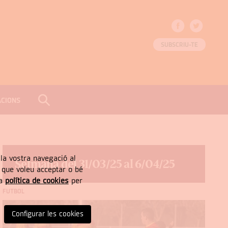
SUBSCRIU-TE
ACIONS
CERCAR
Tancar
, la vostra navegació al
Setmana del 31/03/25 al 6/04/25
” que voleu acceptar o bé
ra
política de cookies
per
FUTBOL
Configurar les cookies