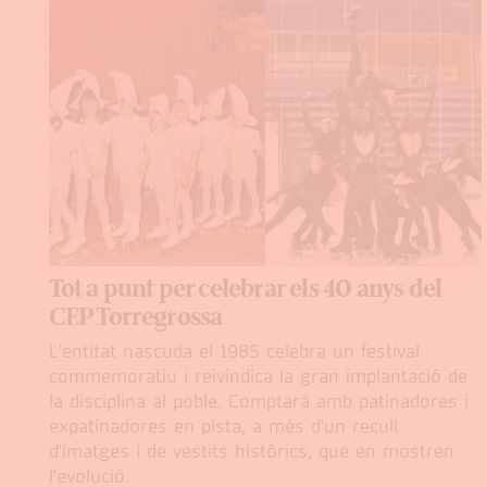
Tot a punt per celebrar els 40 anys del
CEP Torregrossa
L'entitat nascuda el 1985 celebra un festival
commemoratiu i reivindica la gran implantació de
la disciplina al poble. Comptarà amb patinadores i
expatinadores en pista, a més d'un recull
d'imatges i de vestits històrics, que en mostren
l'evolució.