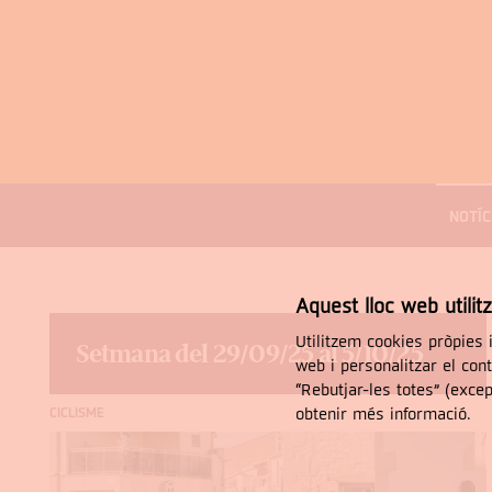
MENÚ
DE
NOTÍC
NAVEGACIÓ
Cercar
Aquest lloc web utilit
Utilitzem cookies pròpies i
Setmana del 29/09/25 al 5/10/25
web i personalitzar el con
“Rebutjar-les totes” (exce
obtenir més informació.
CICLISME