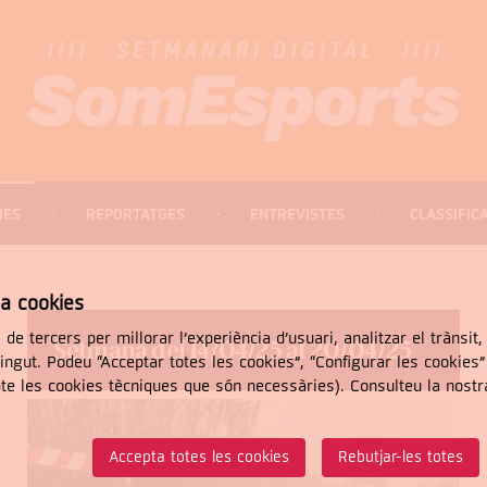
IES
REPORTATGES
ENTREVISTES
CLASSIFIC
za cookies
 de tercers per millorar l’experiència d’usuari, analitzar el trànsit
Setmana del 14/04/25 al 20/04/25
tingut. Podeu “Acceptar totes les cookies”, “Configurar les cookies
CERCAR
pte les cookies tècniques que són necessàries). Consulteu la nost
Accepta totes les cookies
Rebutjar-les totes