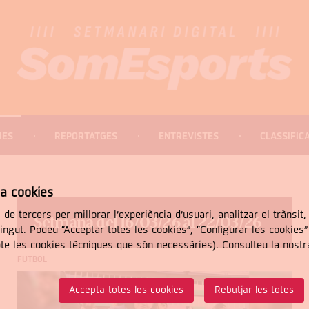
IES
REPORTATGES
ENTREVISTES
CLASSIFIC
za cookies
 de tercers per millorar l’experiència d’usuari, analitzar el trànsit
Setmana del 16/03/26 al 22/03/26
tingut. Podeu “Acceptar totes les cookies”, “Configurar les cookies
CERCAR
pte les cookies tècniques que són necessàries). Consulteu la nost
FUTBOL
Accepta totes les cookies
Rebutjar-les totes