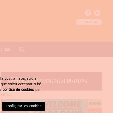
SUBSCRIU-TE
ACIONS
CERCAR
Tancar
, la vostra navegació al
Setmana del 12/01/26 al 18/01/26
” que voleu acceptar o bé
ra
política de cookies
per
FUTBOL
Configurar les cookies