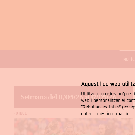
MENÚ
DE
NOTÍC
NAVEGACIÓ
Cercar
Aquest lloc web utilit
Utilitzem cookies pròpies i
Setmana del 11/05/26 al 17/05/26
web i personalitzar el con
“Rebutjar-les totes” (exce
obtenir més informació.
FUTBOL