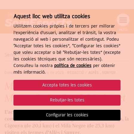
Aquest lloc web utilitza cookies
Utilitzem cookies pròpies i de tercers per millorar
MENÚ
l’experiència d’usuari, analitzar el trànsit, la vostra
MENÚ
Cercar
navegació al web i personalitzar el contingut. Podeu
DE
NAVEGACIÓ
Tanca
“Acceptar totes les cookies”, “Configurar les cookies”
que voleu acceptar o bé “Rebutjar-les totes” (excepte
Senderisme
les cookies tècniques que són necessàries).
Consulteu la nostra
política de cookies
per obtenir
CERCAR
més informació.
Dimarts, 7 de de novembre de 2023
-
REDACCIÓ /
ALFÉS
,
SUNYER
Més de 400 inscrits a la 7a
Accepta totes les cookies
Marxa de Tardor del Baix Set
Rebutjar-les totes
L'activitat tindrà lloc el diumenge 12 de novembre i
Configurar les cookies
comptarà amb quatre recorreguts. Els dos més llargs, la
Cigonya (de 20,1 km) i el Milà Negre (de 25,3 km)
visiten els termes d’Alfés i Sunyer.