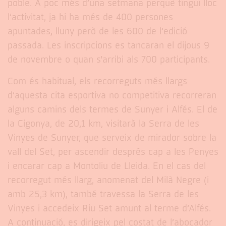
poble. A poc més d’una setmana perquè tingui lloc
l’activitat, ja hi ha més de 400 persones
apuntades, lluny però de les 600 de l’edició
passada. Les inscripcions es tancaran el dijous 9
de novembre o quan s'arribi als 700 participants.
Com és habitual, els recorreguts més llargs
d’aquesta cita esportiva no competitiva recorreran
alguns camins dels termes de Sunyer i Alfés. El de
la Cigonya, de 20,1 km, visitarà la Serra de les
Vinyes de Sunyer, que serveix de mirador sobre la
vall del Set, per ascendir després cap a les Penyes
i encarar cap a Montoliu de Lleida. En el cas del
recorregut més llarg, anomenat del Milà Negre (i
amb 25,3 km), també travessa la Serra de les
Vinyes i accedeix Riu Set amunt al terme d’Alfés.
A continuació, es dirigeix pel costat de l’abocador