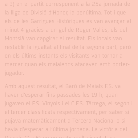
a 3) en el partit corresponent a la 25a jornada de
la lliga de Divisió d’Honor, la penúltima. Tot i que
els de les Garrigues Històriques es van avançar al
minut 4 gràcies a un gol de Roger Vallès, els del
Montsià van capgirar el resultat. Els locals van
restablir la igualtat al final de la segona part, però
en els últims instants els visitants van tornar a
marcar quan els maialencs atacaven amb porter-
jugador.
Amb aquest resultat, el Baró de Maials F.S. va
haver d’esperar fins passades les 19 h, quan
jugaven el F.S. Vinyols i el C.F.S. Tàrrega, el segon i
el tercer classificats respectivament, per saber si
pujava matemàticament a Tercera Nacional o si
havia d’esperar a l’última jornada. La victòria del