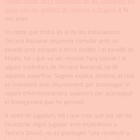
havien militat força futbolistes de les Garrigues, els
quals van ser artífexs de l’ascens a Segona B
fa
uns anys.
Un repte que tindra és el de les instal·lacions.
Tercera Nacional requereix comptar amb un
pavelló amb parquet o terra sintètic i el pavelló de
Maials, tot i que va ser renovat l’any passat i té
alguns estàndars de Tercera Nacional, no té
aquesta superfície. Segons explica Jordana, el club
es treballarà amb l’Ajuntament per aconseguir el
suport d’Administracions superiors per aconseguir
el finançament que ho permeti.
A nivell de jugadors, tot i que creu que pot ser bo
incorporar algun jugador amb experiència a
Tercera Divisió, no es plantegen “una revolució a