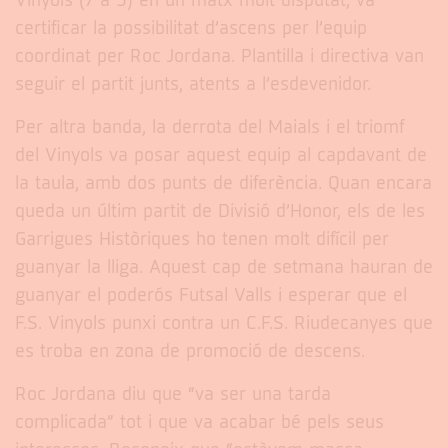
Vinyols (7 a 5) en un matx molt disputat, va
certificar la possibilitat d’ascens per l’equip
coordinat per Roc Jordana. Plantilla i directiva van
seguir el partit junts, atents a l’esdevenidor.
Per altra banda, la derrota del Maials i el triomf
del Vinyols va posar aquest equip al capdavant de
la taula, amb dos punts de diferència. Quan encara
queda un últim partit de Divisió d’Honor, els de les
Garrigues Històriques ho tenen molt difícil per
guanyar la lliga. Aquest cap de setmana hauran de
guanyar el poderós Futsal Valls i esperar que el
F.S. Vinyols punxi contra un C.F.S. Riudecanyes que
es troba en zona de promoció de descens.
Roc Jordana diu que “va ser una tarda
complicada” tot i que va acabar bé pels seus