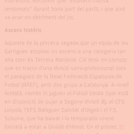
interessos. Reconeix que “estàvem massa
tensionats” durant bona part del partit, i que això
va anar en detriment del joc.
Ascens històric
Aquesta és la primera vegada que un equip de les
Garrigues assoleix un ascens a una categoria tan
alta com és Tercera Nacional. Cal tenir en compte
que es tracta d’una divisió semi-professional sota
el paraigües de la Reial Federació Espanyola de
Futbol (RFEF), amb dos grups a Catalunya. A nivell
lleidatà, només hi juguen el Futsal Lleida (que està
en disposició de pujar a Segona divisió B), el CFS
Linyola, l’EFS Balaguer Comtat d’Urgell i el F.S.
Solsona, que ha baixat i la temporada vinent
tornarà a estar a Divisió d’Honor. En el primer,
hi