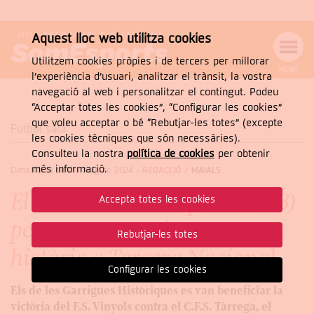
Aquest lloc web utilitza cookies
Utilitzem cookies pròpies i de tercers per millorar
MENÚ
l’experiència d’usuari, analitzar el trànsit, la vostra
MENÚ
Cercar
navegació al web i personalitzar el contingut. Podeu
DE
NAVEGACIÓ
Tanca
“Acceptar totes les cookies”, “Configurar les cookies”
que voleu acceptar o bé “Rebutjar-les totes” (excepte
Futbol sala
les cookies tècniques que són necessàries).
Consulteu la nostra
política de cookies
per obtenir
CERCAR
més informació.
Dimarts, 14 de de maig de 2024
-
REDACCIÓ /
MAIALS
El Baró de Maials perd (2 a 3)
Accepta totes les cookies
però aconsegueix un ascens
Rebutjar-les totes
històric a Tercera Nacional
Configurar les cookies
Els de les Garrigues Històriques es van beneficiar la
victòria del F.S. Vinyols contra el C.F.S. Tàrrega, el