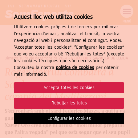
Aquest lloc web utilitza cookies
MENÚ
Utilitzem cookies pròpies i de tercers per millorar
MENÚ
Cercar
DE
l’experiència d’usuari, analitzar el trànsit, la vostra
NAVEGACIÓ
Tanca
navegació al web i personalitzar el contingut. Podeu
“Acceptar totes les cookies”, “Configurar les cookies”
que voleu acceptar o bé “Rebutjar-les totes” (excepte
Dimarts, 10 de de desembre de 2024
-
REDACCIÓ /
SARROCA DE LLEIDA
les cookies tècniques que són necessàries).
CERCAR
Consulteu la nostra
política de cookies
per obtenir
Roger Barrull combatrà a
més informació.
Sardenya pel cinturó de
Accepta totes les cookies
campió del Mediterrani
Rebutjar-les totes
S’enfrontarà amb el sard Federico Mazza, a qui ja va
guanyar a l’abril per KO. L'entrenador de Barrull,
Configurar les cookies
Xavier Oró creu que hi arriba "molt millor preparat
que l'altra vegada" pel que està segur que el seu pupil