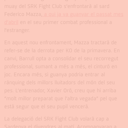
muay del SRK Fight Club s’enfrontarà al sard
Federico Mazza,
a qui ja va guanyar el passat mes
d’abril
en el seu primer combat professional a
l’estranger.
En aquest nou enfrontament, Mazza tractarà de
refer-se de la derrota per KO de la primavera. En
canvi, Barrull opta a consolidar el seu recorregut
professional, sumant a més a més, el cinturó en
joc. Encara més, si guanya podria entrar al
rànquing dels millors lluitadors del món del seu
pes. L’entrenador, Xavier Oró, creu que hi arriba
“molt millor preparat que l’altra vegada” pel que
està segur que el seu pupil vencerà.
La delegació del SRK Fight Club volarà cap a
Sardenya el divendres al matí. Acompanyaran a