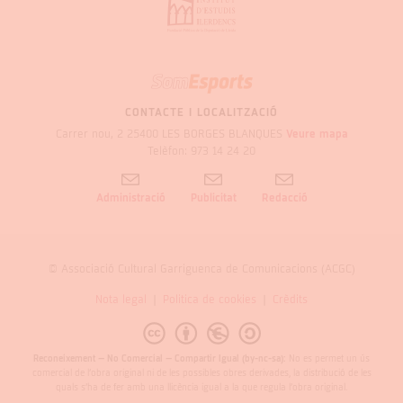
SOM
GARRIGUES
CONTACTE I LOCALITZACIÓ
Carrer nou, 2 25400 LES BORGES BLANQUES
Veure mapa
Telèfon: 973 14 24 20
Administració
Publicitat
Redacció
© Associació Cultural Garriguenca de Comunicacions (ACGC)
Nota legal
Politica de cookies
Crèdits
Reconeixement – No Comercial – Compartir Igual (by-nc-sa):
No es permet un ús
comercial de l’obra original ni de les possibles obres derivades, la distribució de les
quals s’ha de fer amb una llicència igual a la que regula l’obra original.